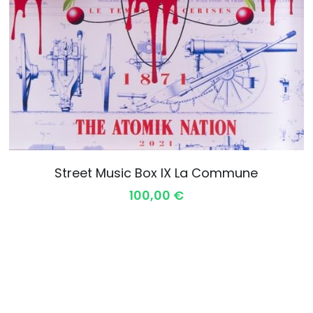
- I DJ Edition Noire
Seven Atomik
- VIII Seven Atomik
Seven Gino
- VIII Seven Moe
Seven Moe
- VIII Seven Dr Bergman
Seven SP 38
- IX La Commune
Seven Dr Bergman
Street Music Box IX La Commune
- XI Georges Brassens
Boites uniques
100,00 €
- XII Josephine Baker
Autres objets Sono-picturaux
- VIII Seven Gino Noir et Blanc
Sound Card Bruce Lee Spray Yarp
- VIII Seven Gino Couleur