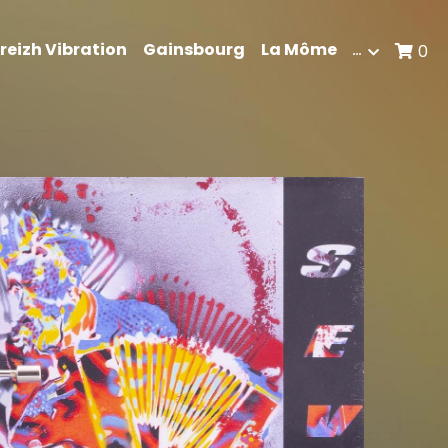
reizh Vibration
Gainsbourg
La Môme
…
0