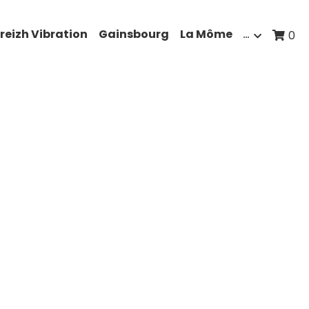
reizh Vibration
Gainsbourg
La Môme
…
0
onneur des Lilas
- III La Môme