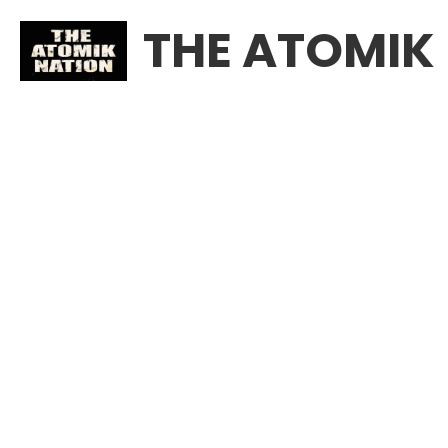
THE ATOMIK
Toutes
Sound Card
Breizh Vibration
- VI