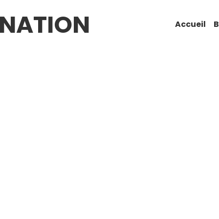
 NATION
Accueil
B
II Seven SP38
- VII Je t'aime moi non plus
- VI Le poinç